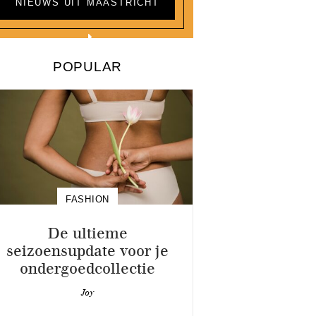
NIEUWS UIT MAASTRICHT
POPULAR
FASHION
De ultieme
seizoensupdate voor je
ondergoedcollectie
Joy