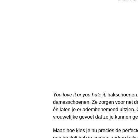
You love it or you hate it:
hakschoenen. F
damesschoenen. Ze zorgen voor net dat
én laten je er adembenemend uitzien. 
vrouwelijke gevoel dat ze je kunnen g
Maar: hoe kies je nu precies de perfec
een bruiloft heb je immers andere hak