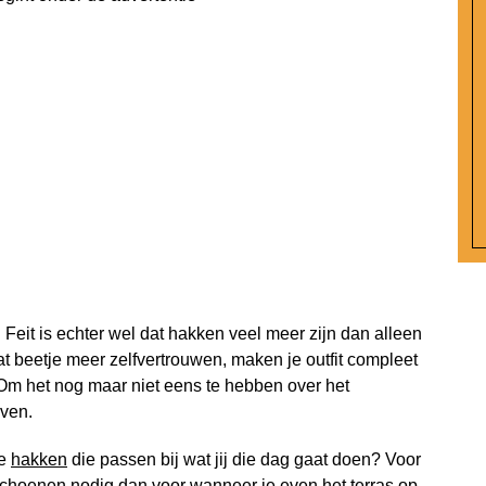
eit is echter wel dat hakken veel meer zijn dan alleen
 beetje meer zelfvertrouwen, maken je outfit compleet
Om het nog maar niet eens te hebben over het
even.
te
hakken
die passen bij wat jij die dag gaat doen? Voor
schoenen nodig dan voor wanneer je even het terras op