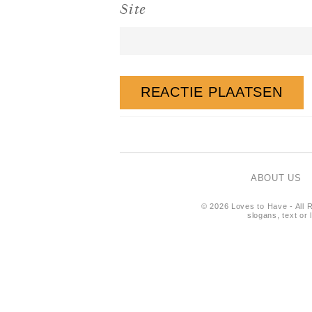
Site
ABOUT US
© 2026 Loves to Have - All R
slogans, text or 