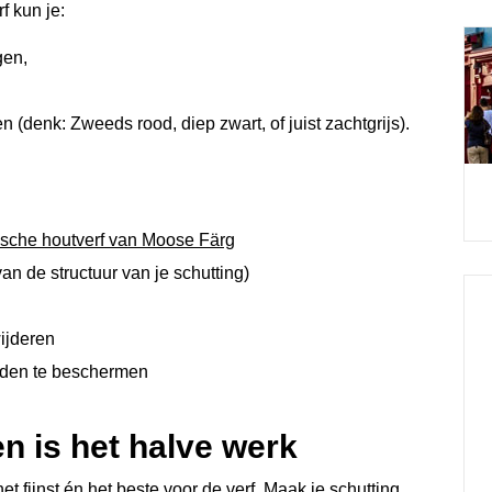
f kun je:
gen,
n (denk: Zweeds rood, diep zwart, of juist zachtgrijs).
ische houtverf van Moose Färg
van de structuur van je schutting)
ijderen
anden te beschermen
n is het halve werk
t fijnst én het beste voor de verf. Maak je schutting