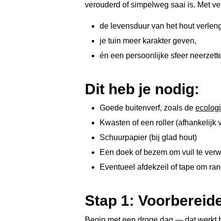
verouderd of simpelweg saai is. Met ver
de levensduur van het hout verlen
je tuin meer karakter geven,
én een persoonlijke sfeer neerzette
Dit heb je nodig:
Goede buitenverf, zoals de
ecolog
Kwasten of een roller (afhankelijk 
Schuurpapier (bij glad hout)
Een doek of bezem om vuil te verw
Eventueel afdekzeil of tape om r
Stap 1: Voorbereide
Begin met
een droge dag
— dat werkt he