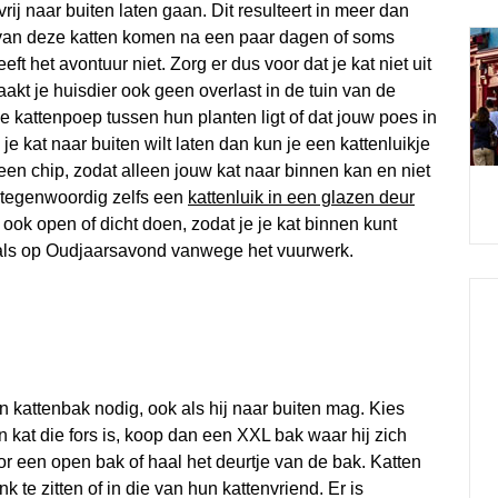
rij naar buiten laten gaan. Dit resulteert in meer dan
l van deze katten komen na een paar dagen of soms
t het avontuur niet. Zorg er dus voor dat je kat niet uit
aakt je huisdier ook geen overlast in de tuin van de
 de kattenpoep tussen hun planten ligt of dat jouw poes in
je kat naar buiten wilt laten dan kun je een kattenluikje
t een chip, zodat alleen jouw kat naar binnen kan en niet
t tegenwoordig zelfs een
kattenluik in een glazen deur
 ook open of dicht doen, zodat je je kat binnen kunt
oals op Oudjaarsavond vanwege het vuurwerk.
n kattenbak nodig, ook als hij naar buiten mag. Kies
 kat die fors is, koop dan een XXL bak waar hij zich
r een open bak of haal het deurtje van de bak. Katten
 te zitten of in die van hun kattenvriend. Er is