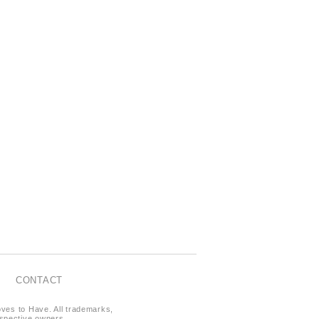
CONTACT
oves to Have. All trademarks,
respective owners.