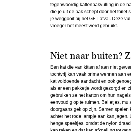
tegenwoordig kattenbakvulling in de ha
die je uit de bak schept door het toile
je weggooit bij het GFT afval. Deze vulli
vroeger het meest werd gebruikt.
Niet naar buiten? 
Een kat die van kitten af aan niet gew
tochtvrij
kan vaak prima wennen aan een
kat voldoende aandacht en ook genoeg 
als er een pakketje wordt gezorgd en 
gebruiken ze het karton om hun nagels 
eenvoudig op te ruimen. Balletjes, muis
doorgaans gek op zijn. Samen spelen k
achter het rode lampje aan kan jagen. L
hengelspeeltjes, omdat de nylon draad 
kan raken en dat kan afknelling tot ge