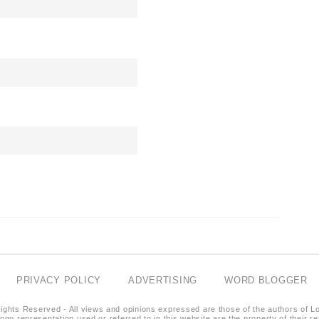
PRIVACY POLICY
ADVERTISING
WORD BLOGGER
ights Reserved - All views and opinions expressed are those of the authors of L
logo representation used or referred to in this website are the property of their 