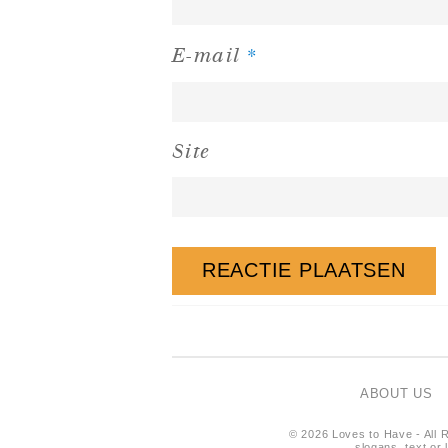
*
E-mail
Site
ABOUT US
© 2026 Loves to Have - All R
slogans, text or 