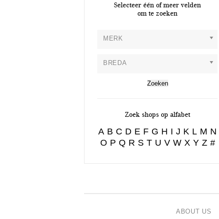
Selecteer één of meer velden
om te zoeken
MERK
BREDA
Zoek shops op alfabet
A
B
C
D
E
F
G
H
I
J
K
L
M
N
O
P
Q
R
S
T
U
V
W
X
Y
Z
#
ABOUT US