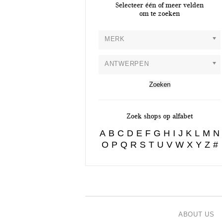
Selecteer één of meer velden
om te zoeken
MERK
ANTWERPEN
Zoek shops op alfabet
A
B
C
D
E
F
G
H
I
J
K
L
M
N
O
P
Q
R
S
T
U
V
W
X
Y
Z
#
ABOUT US