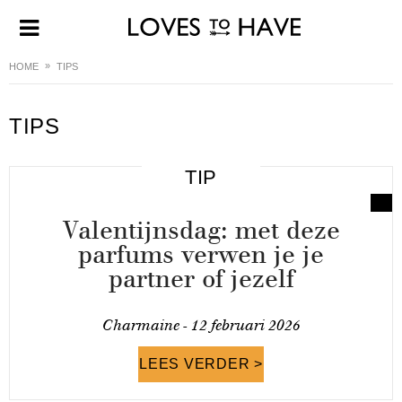
HOME
TIPS
TIPS
TIP
Valentijnsdag: met deze
parfums verwen je je
partner of jezelf
Charmaine -
12 februari 2026
LEES VERDER >