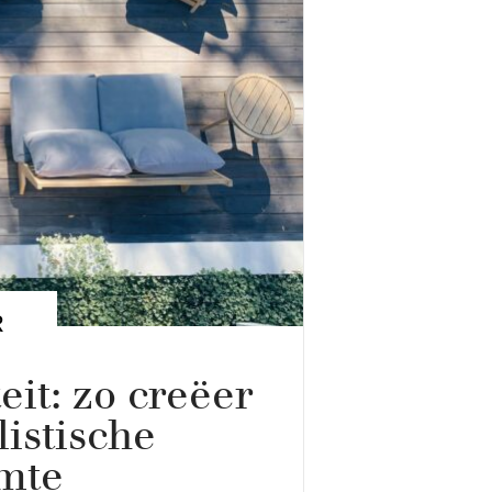
R
eit: zo creëer
istische
mte