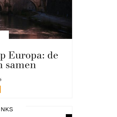
ip Europa: de
en samen
6
INKS