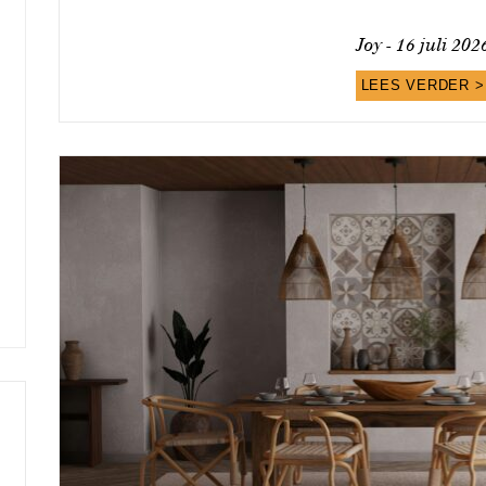
Joy -
16 juli 202
LEES VERDER >