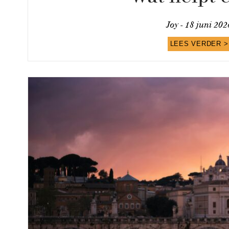
Joy -
18 juni 202
LEES VERDER >