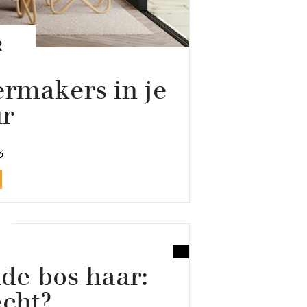
R
rmakers in je
ur
6
de bos haar:
écht?