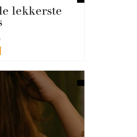
de lekkerste
s
6