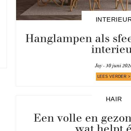
INTERIEU
Hanglampen als sfee
interie
Joy -
30 juni 202
LEES VERDER >
HAIR
Een volle en gezon
wat helpt 