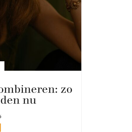
ombineren: zo
aden nu
6