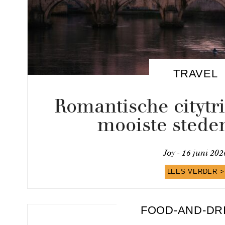
TRAVEL
Romantische citytr
mooiste sted
Joy -
16 juni 202
LEES VERDER >
FOOD-AND-DR