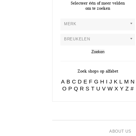
Selecteer één of meer velden
om te zoeken
MERK
BREUKELEN
Zoek shops op alfabet
A
B
C
D
E
F
G
H
I
J
K
L
M
N
O
P
Q
R
S
T
U
V
W
X
Y
Z
#
ABOUT US