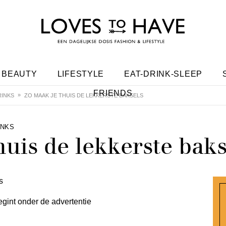
BEAUTY
LIFESTYLE
EAT-DRINK-SLEEP
FRIENDS
INKS
ZO MAAK JE THUIS DE LEKKERSTE BAKSELS
INKS
uis de lekkerste baks
egint onder de advertentie