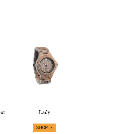
ot
Lady
SHOP >