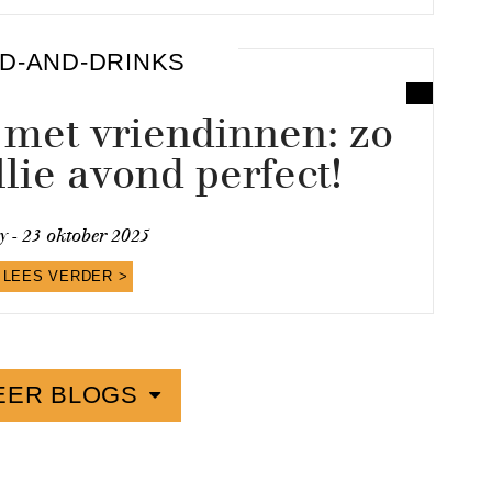
D-AND-DRINKS
 met vriendinnen: zo
lie avond perfect!
y -
23 oktober 2025
LEES VERDER >
EER BLOGS