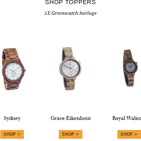
SHOP TOPPERS
5X Greenwatch horloge
Sydney
Grace Eikenhout
Royal Walno
SHOP >
SHOP >
SHOP >