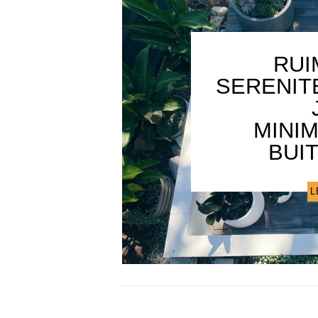
RUI
SERENIT
MINI
BUI
L