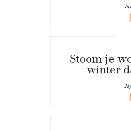
Jo
Stoom je wo
winter d
Jo