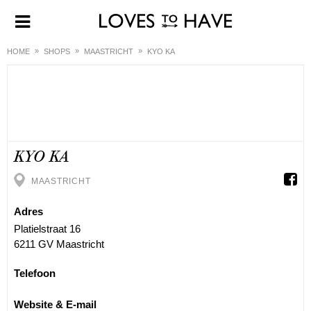
HOME
SHOPS
MAASTRICHT
KYO KA
KYO KA
MAASTRICHT
Adres
Platielstraat 16
6211 GV Maastricht
Telefoon
Website & E-mail