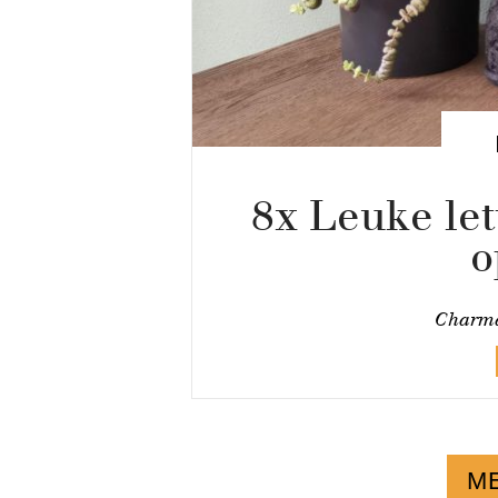
8x Leuke let
o
Charma
M