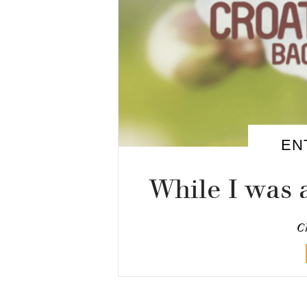
EN
While I was 
C