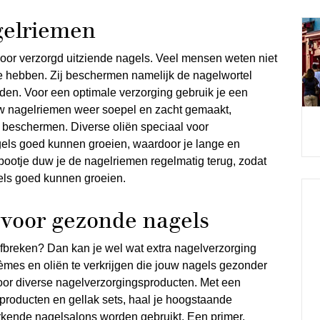
gelriemen
oor verzorgd uitziende nagels. Veel mensen weten niet
ie hebben. Zij beschermen namelijk de nagelwortel
en. Voor een optimale verzorging gebruik je een
w nagelriemen weer soepel en zacht gemaakt,
beschermen. Diverse oliën speciaal voor
gels goed kunnen groeien, waardoor je lange en
pootje duw je de nagelriemen regelmatig terug, zodat
gels goed kunnen groeien.
 voor gezonde nagels
afbreken? Dan kan je wel wat extra nagelverzorging
rèmes en oliën te verkrijgen die jouw nagels gezonder
voor diverse nagelverzorgingsproducten. Met een
producten en gellak sets, haal je hoogstaande
erkende nagelsalons worden gebruikt. Een primer,