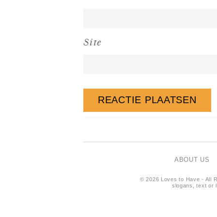
Site
ABOUT US
© 2026 Loves to Have - All R
slogans, text or 