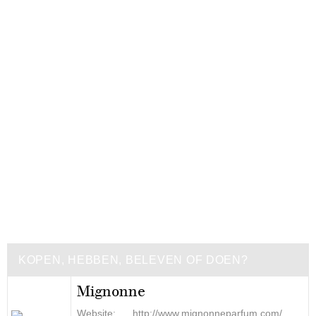
KOPEN, HEBBEN, BELEVEN OF DOEN?
Mignonne
Website:
http://www.mignonneparfum.com/