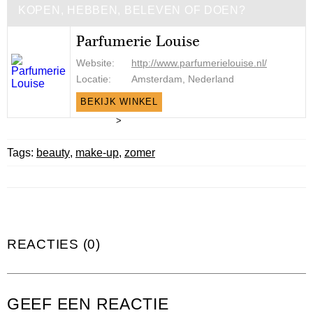
KOPEN, HEBBEN, BELEVEN OF DOEN?
Parfumerie Louise
Website:
http://www.parfumerielouise.nl/
Locatie:
Amsterdam, Nederland
BEKIJK WINKEL
>
Tags:
beauty
,
make-up
,
zomer
REACTIES (0)
GEEF EEN REACTIE