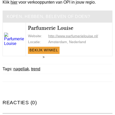
Klik
hier
voor verkooppunten van OPI in jouw regio.
KOPEN, HEBBEN, BELEVEN OF DOEN?
Parfumerie Louise
Website:
http://www.parfumerielouise.nl/
Locatie:
Amsterdam, Nederland
BEKIJK WINKEL
>
Tags:
nagellak
,
trend
REACTIES (0)