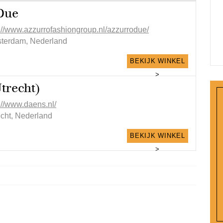
Due
p://www.azzurrofashiongroup.nl/azzurrodue/
terdam, Nederland
BEKIJK WINKEL
>
trecht)
://www.daens.nl/
echt, Nederland
BEKIJK WINKEL
>