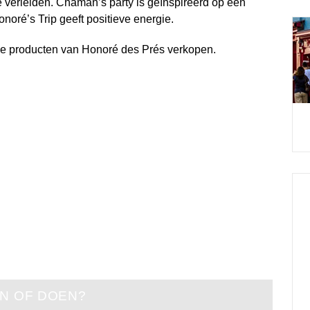
verleiden. Chaman’s party is geïnspireerd op een
oré’s Trip geeft positieve energie.
de producten van Honoré des Prés verkopen.
EN OF DOEN?