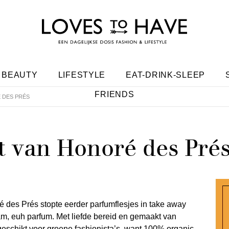
BEAUTY
LIFESTYLE
EAT-DRINK-SLEEP
FRIENDS
 DES PRÉS
t van Honoré des Pré
é des Prés stopte eerder parfumflesjes in take away
am, euh parfum. Met liefde bereid en gemaakt van
geschikt voor
groene fashionista’s
, want 100% organic