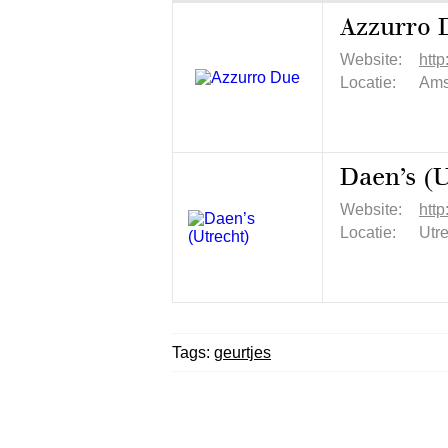
Azzurro 
Website:
htt
Locatie:
Ams
Daen’s (U
Website:
http
Locatie:
Utr
Tags:
geurtjes