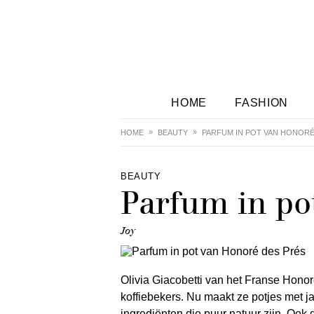
HOME
FASHION
HOME
BEAUTY
PARFUM IN POT VAN HONORÉ
BEAUTY
Parfum in po
Joy
Olivia Giacobetti van het Franse Honor
koffiebekers. Nu maakt ze potjes met j
ingrediënten die puur natuur zijn. Ook 