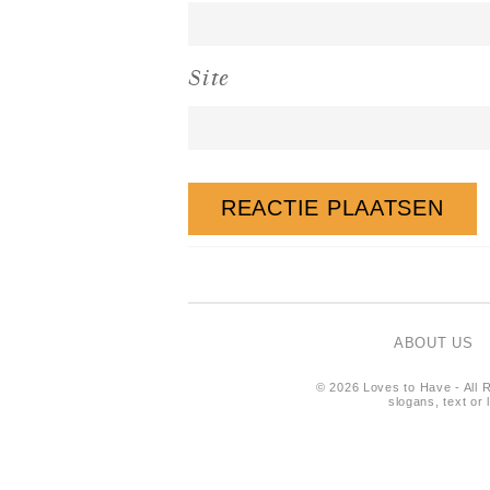
Site
ABOUT US
© 2026 Loves to Have - All R
slogans, text or 