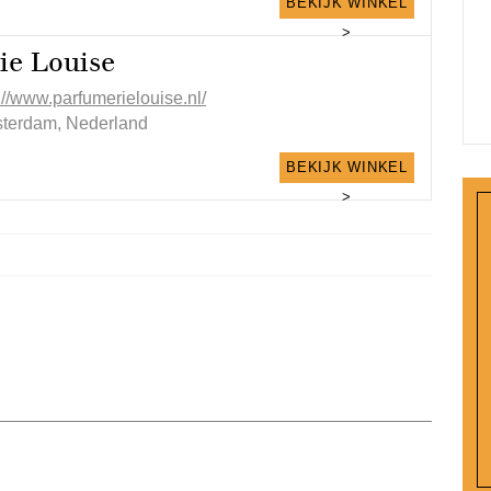
BEKIJK WINKEL
>
ie Louise
://www.parfumerielouise.nl/
terdam, Nederland
BEKIJK WINKEL
>