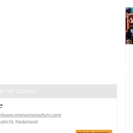
EN OF DOEN?
e
p://www.mignonneparfum.com/
stricht, Nederland