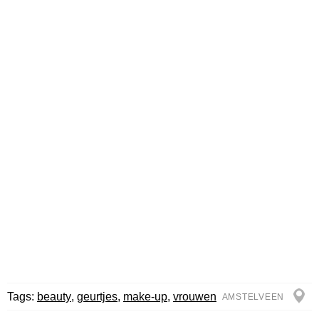
Tags:
beauty
,
geurtjes
,
make-up
,
vrouwen
AMSTELVEEN