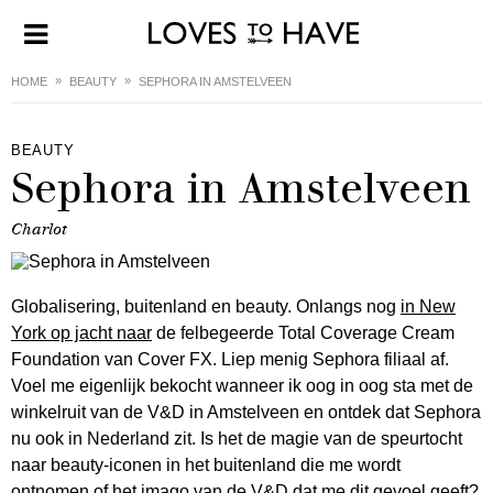
HOME
BEAUTY
SEPHORA IN AMSTELVEEN
BEAUTY
Sephora in Amstelveen
Charlot
Globalisering, buitenland en beauty. Onlangs nog
in New
York op jacht naar
de felbegeerde Total Coverage Cream
Foundation van Cover FX. Liep menig Sephora filiaal af.
Voel me eigenlijk bekocht wanneer ik oog in oog sta met de
winkelruit van de V&D in Amstelveen en ontdek dat Sephora
nu ook in Nederland zit. Is het de magie van de speurtocht
naar beauty-iconen in het buitenland die me wordt
ontnomen of het imago van de V&D dat me dit gevoel geeft?