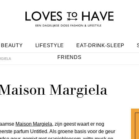
BEAUTY
LIFESTYLE
EAT-DRINK-SLEEP
FRIENDS
RGIELA
 Maison Margiela
 Vlaamse
Maison Margiela
, zijn geest waart er nog
 eerste parfum Untitled. Als groene basis voor de geur
rdse geur, gemixt met oranjebloesem, witte musk en