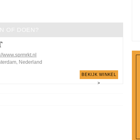
EN OF DOEN?
T
://www.sprmrkt.nl
terdam, Nederland
BEKIJK WINKEL
>