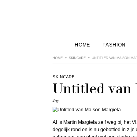
HOME
FASHION
HOME
SKINCARE
UNTITLED VAN MAISON MA
SKINCARE
Untitled van
Joy
Al is Martin Margiela zelf weg bij het
degelijk rond en is nu gebottled in zijn
galbanum, een plant met een sterke aa