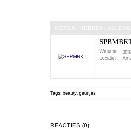
KOPEN, HEBBEN, BELEV
SPRMRK
Website:
http
Locatie:
Ams
Tags:
beauty
,
geurtjes
REACTIES (0)