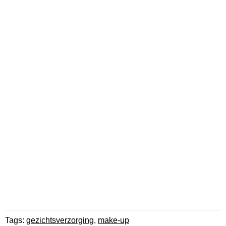
Tags:
gezichtsverzorging
,
make-up