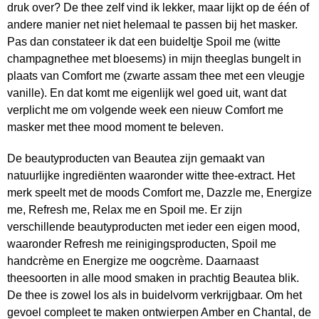
druk over? De thee zelf vind ik lekker, maar lijkt op de één of
andere manier net niet helemaal te passen bij het masker.
Pas dan constateer ik dat een buideltje Spoil me (witte
champagnethee met bloesems) in mijn theeglas bungelt in
plaats van Comfort me (zwarte assam thee met een vleugje
vanille). En dat komt me eigenlijk wel goed uit, want dat
verplicht me om volgende week een nieuw Comfort me
masker met thee mood moment te beleven.
De beautyproducten van Beautea zijn gemaakt van
natuurlijke ingrediënten waaronder witte thee-extract. Het
merk speelt met de moods Comfort me, Dazzle me, Energize
me, Refresh me, Relax me en Spoil me. Er zijn
verschillende beautyproducten met ieder een eigen mood,
waaronder Refresh me reinigingsproducten, Spoil me
handcrème en Energize me oogcrème. Daarnaast
theesoorten in alle mood smaken in prachtig Beautea blik.
De thee is zowel los als in buidelvorm verkrijgbaar. Om het
gevoel compleet te maken ontwierpen Amber en Chantal, de