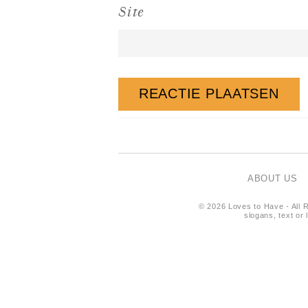
Site
ABOUT US
© 2026 Loves to Have - All R
slogans, text or 