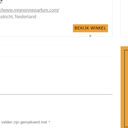
e
p://www.mignonneparfum.com/
stricht, Nederland
BEKIJK WINKEL
>
*
e velden zijn gemarkeerd met