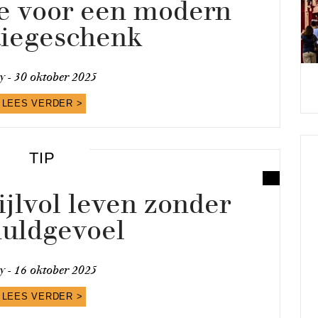
ie voor een modern
tiegeschenk
y -
30 oktober 2025
LEES VERDER >
TIP
ijlvol leven zonder
huldgevoel
y -
16 oktober 2025
LEES VERDER >