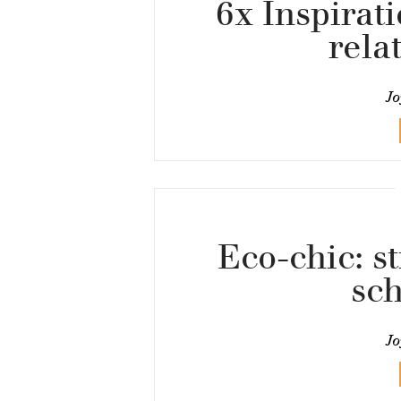
6x Inspirat
rela
Jo
Eco-chic: st
sc
Jo