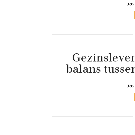
Joy
Gezinsleven 
balans tusse
Joy