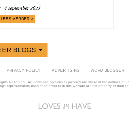
y -
4 september 2025
LEES VERDER >
EER BLOGS
PRIVACY POLICY
ADVERTISING
WORD BLOGGER
ights Reserved - All views and opinions expressed are those of the authors of L
logo representation used or referred to in this website are the property of their 