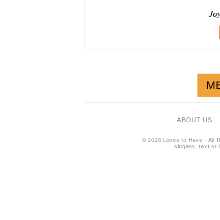
Jo
M
ABOUT US
© 2026 Loves to Have - All R
slogans, text or 