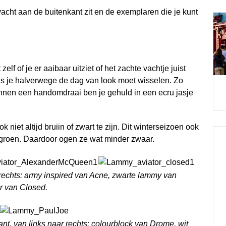
acht aan de buitenkant zit en de exemplaren die je kunt
elf of je er aaibaar uitziet of het zachte vachtje juist
ls je halverwege de dag van look moet wisselen. Zo
binnen een handomdraai ben je gehuld in een ecru jasje
iet altijd bruiin of zwart te zijn. Dit winterseizoen ook
ntgroen. Daardoor ogen ze wat minder zwaar.
 rechts: army inspired van Acne, zwarte lammy van
r van Closed.
t, van links naar rechts: colourblock van Drome, wit