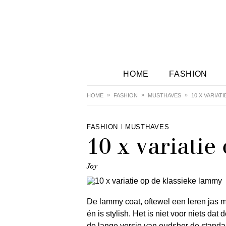
HOME
FASHION
HOME
FASHION
MUSTHAVES
10 X VARIAT
FASHION
MUSTHAVES
10 x variatie
Joy
De lammy coat, oftewel een leren jas 
én is stylish. Het is niet voor niets dat
de lange versie van oudsher de standaa