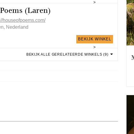
>
 Poems (Laren)
p://houseofpoems.com/
en, Nederland
BEKIJK WINKEL
>
BEKIJK ALLE GERELATEERDE WINKELS (9)