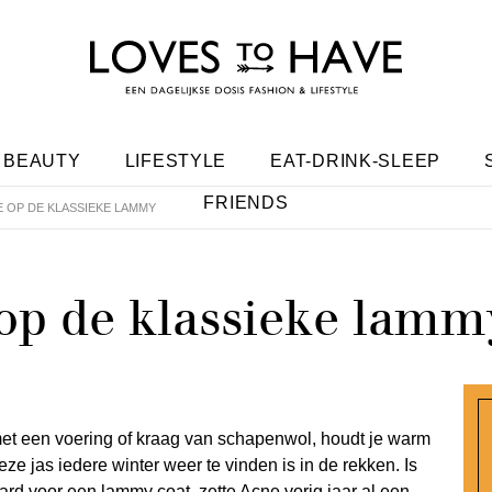
BEAUTY
LIFESTYLE
EAT-DRINK-SLEEP
FRIENDS
IE OP DE KLASSIEKE LAMMY
 op de klassieke lamm
met een voering of kraag van schapenwol, houdt je warm
 deze jas iedere winter weer te vinden is in de rekken. Is
rd voor een lammy coat, zette Acne vorig jaar al een