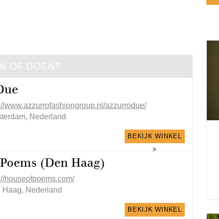
EN OF DOEN?
Due
p://www.azzurrofashiongroup.nl/azzurrodue/
terdam, Nederland
BEKIJK WINKEL
>
 Poems (Den Haag)
p://houseofpoems.com/
 Haag, Nederland
BEKIJK WINKEL