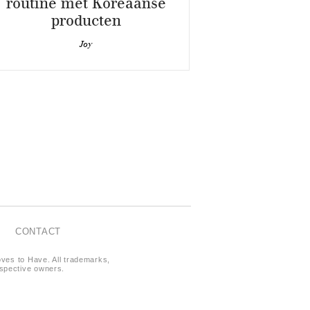
routine met Koreaanse
producten
Joy
CONTACT
oves to Have. All trademarks,
respective owners.