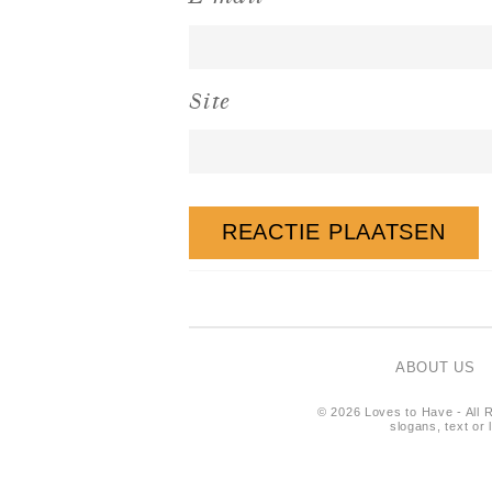
Site
ABOUT US
© 2026 Loves to Have - All R
slogans, text or 