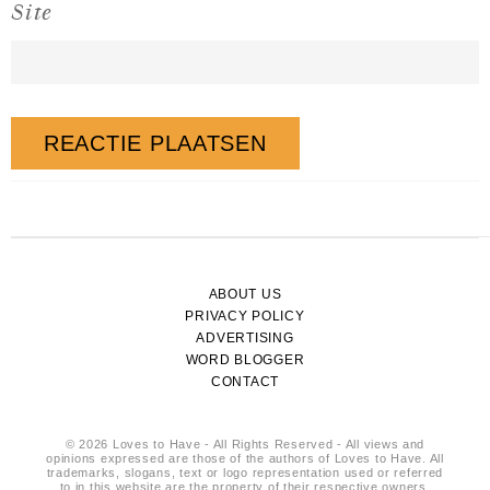
Site
ABOUT US
PRIVACY POLICY
ADVERTISING
WORD BLOGGER
CONTACT
© 2026 Loves to Have - All Rights Reserved - All views and
opinions expressed are those of the authors of Loves to Have. All
trademarks, slogans, text or logo representation used or referred
to in this website are the property of their respective owners.