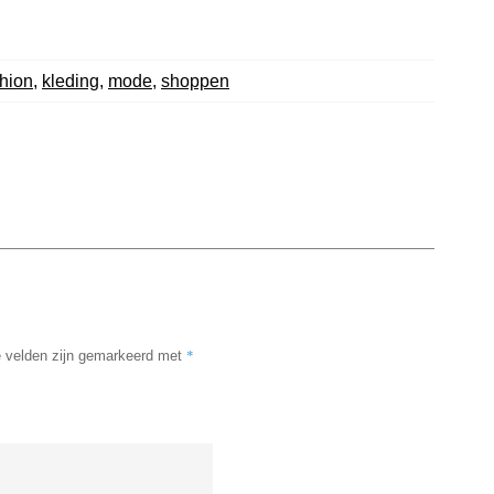
hion
,
kleding
,
mode
,
shoppen
*
e velden zijn gemarkeerd met