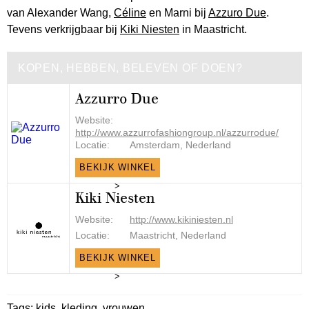
van Alexander Wang,
Céline
en Marni bij
Azzuro Due
.
Tevens verkrijgbaar bij
Kiki Niesten
in Maastricht.
KOPEN, HEBBEN, BELEVEN OF DOEN?
Azzurro Due
Website:
http://www.azzurrofashiongroup.nl/azzurrodue/
Locatie:
Amsterdam, Nederland
BEKIJK WINKEL
>
Kiki Niesten
Website:
http://www.kikiniesten.nl
Locatie:
Maastricht, Nederland
BEKIJK WINKEL
>
Tags:
kids
,
kleding
,
vrouwen