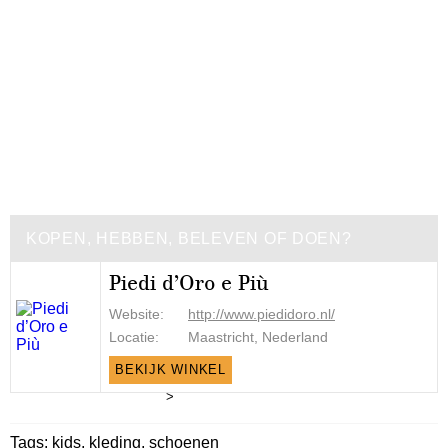
KOPEN, HEBBEN, BELEVEN OF DOEN?
Piedi d’Oro e Più
Website:
http://www.piedidoro.nl/
Locatie:
Maastricht, Nederland
BEKIJK WINKEL
>
Tags:
kids
,
kleding
,
schoenen