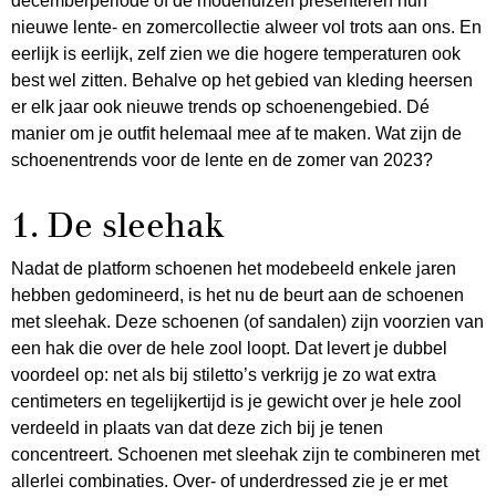
decemberperiode of de modehuizen presenteren hun
nieuwe lente- en zomercollectie alweer vol trots aan ons. En
eerlijk is eerlijk, zelf zien we die hogere temperaturen ook
best wel zitten. Behalve op het gebied van kleding heersen
er elk jaar ook nieuwe trends op schoenengebied. Dé
manier om je outfit helemaal mee af te maken. Wat zijn de
schoenentrends voor de lente en de zomer van 2023?
1. De sleehak
Nadat de platform schoenen het modebeeld enkele jaren
hebben gedomineerd, is het nu de beurt aan de schoenen
met sleehak. Deze schoenen (of sandalen) zijn voorzien van
een hak die over de hele zool loopt. Dat levert je dubbel
voordeel op: net als bij stiletto’s verkrijg je zo wat extra
centimeters en tegelijkertijd is je gewicht over je hele zool
verdeeld in plaats van dat deze zich bij je tenen
concentreert. Schoenen met sleehak zijn te combineren met
allerlei combinaties. Over- of underdressed zie je er met