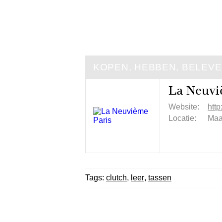
KOPEN, HEBBEN, BELEV
La Neuvi
Website:
http
Locatie:
Maa
Tags:
clutch
,
leer
,
tassen