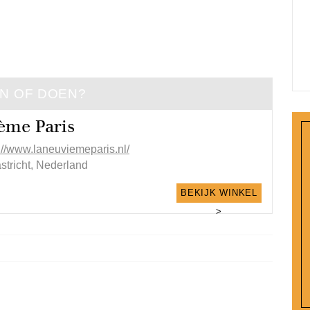
EN OF DOEN?
ème Paris
://www.laneuviemeparis.nl/
stricht, Nederland
BEKIJK WINKEL
>