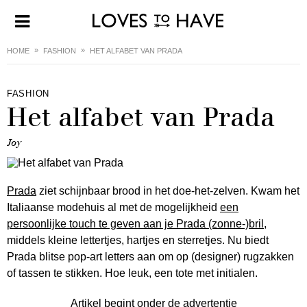
HOME
FASHION
HET ALFABET VAN PRADA
FASHION
Het alfabet van Prada
Joy
Prada
ziet schijnbaar brood in het doe-het-zelven. Kwam het
Italiaanse modehuis al met de mogelijkheid
een
persoonlijke touch te geven aan je Prada (zonne-)bril
,
middels kleine lettertjes, hartjes en sterretjes. Nu biedt
Prada blitse pop-art letters aan om op (designer) rugzakken
of tassen te stikken. Hoe leuk, een tote met initialen.
Artikel begint onder de advertentie