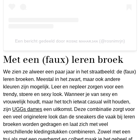
Een bericht gedeeld door ʀᴏsɴɪ ᴍᴀʜᴀʀᴊᴀɴ (@rosnimrjn)
Met een (faux) leren broek
We zien ze alweer een paar jaar in het straatbeeld: de (faux)
leren broeken. Meestal in het zwart, maar ook andere
kleuren zijn mogelijk. Leer en nepleer zorgen voor een
trendy, stoere en sexy look. Wanneer je van sexy en
vrouwelijk houdt, maar het toch ietwat casual wilt houden,
zijn
UGGs dames
een uitkomst. Deze combinatie zorgt voor
een veel originelere look dan de sneakers die vaak bij leren
broeken worden gedragen en laat zich met veel
verschillende kledingstukken combineren. Zowel met een
trui als met een overhemd en colbert maak je het geheel af.