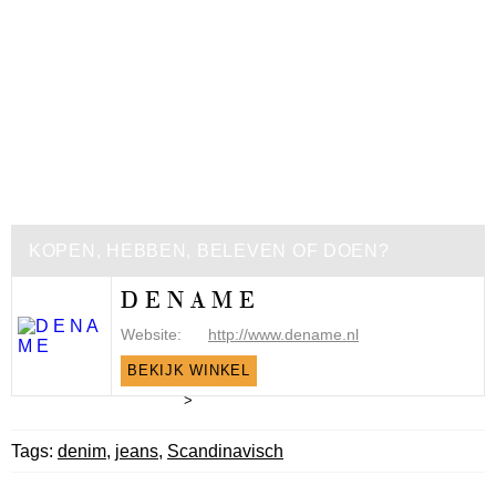
KOPEN, HEBBEN, BELEVEN OF DOEN?
D E N A M E
Website:
http://www.dename.nl
BEKIJK WINKEL
>
Tags:
denim
,
jeans
,
Scandinavisch