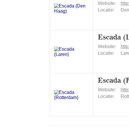
Website:
htt
Locatie:
Den
Escada (
Website:
htt
Locatie:
Lar
Escada (
Website:
http
Locatie:
Rot