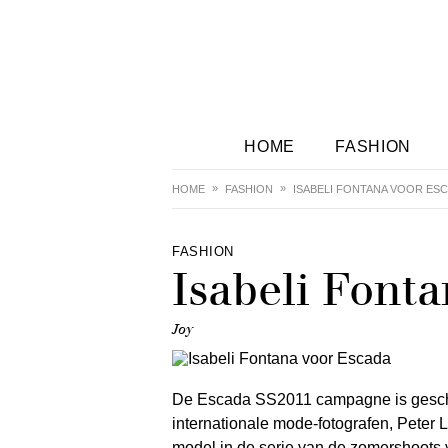
HOME
FASHION
HOME
FASHION
ISABELI FONTANA VOOR ES
FASHION
Isabeli Font
Joy
De Escada SS2011 campagne is gesch
internationale mode-fotografen, Peter 
model in de serie van de zomershoots