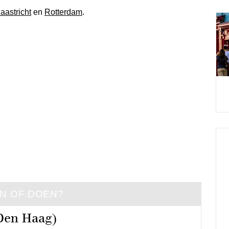
aastricht
en
Rotterdam
.
EN OF DOEN?
Den Haag)