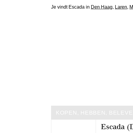
Je vindt Escada in
Den Haag
,
Laren
,
M
KOPEN, HEBBEN, BELEV
Escada (