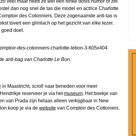
o veel maar heeft ze wel een flinke dosis humor of zet
stel dan nog snel de tas die model en actrice Charlotte
Comptoir des Cotonniers. Deze zogenaamde anti-tas is
kst tovert een glimlach op het gezicht van elke lezer.
 goed doel.
de anti-bag van Charlotte Le Bon.
e
in Maastricht, scroll naar beneden voor meer
Hendrikje reserveer je via het
museum
. Het boekje van
en van Prada zijn helaas alleen verkijgbaar in New
Bon koop je via de
website
van Comptoir des Cottoniers.