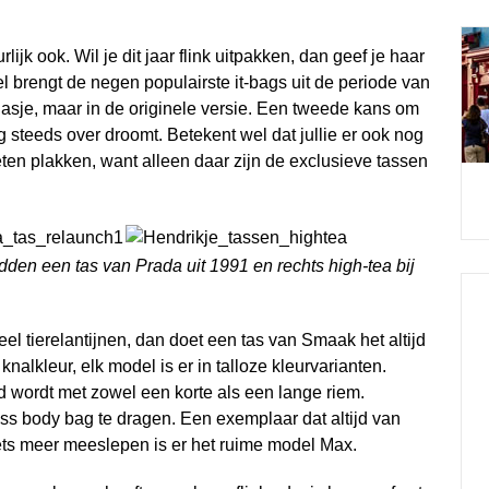
jk ook. Wil je dit jaar flink uitpakken, dan geef je haar
el brengt de negen populairste it-bags uit de periode van
 jasje, maar in de originele versie. Een tweede kans om
 steeds over droomt. Betekent wel dat jullie er ook nog
en plakken, want alleen daar zijn de exclusieve tassen
dden een tas van Prada uit 1991 en rechts high-tea bij
eel tierelantijnen, dan doet een tas van Smaak het altijd
nalkleur, elk model is er in talloze kleurvarianten.
rd wordt met zowel een korte als een lange riem.
oss body bag te dragen. Een exemplaar dat altijd van
iets meer meeslepen is er het ruime model Max.