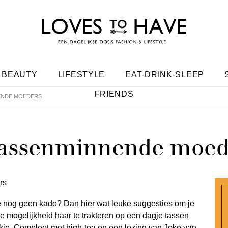
BEAUTY
LIFESTYLE
EAT-DRINK-SLEEP
FRIENDS
ENDE MOEDERS
 tassenminnende moed
je nog geen kado? Dan hier wat leuke suggesties om je
 de mogelijkheid haar te trakteren op een dagje tassen
e. Compleet met high-tea en een lezing van Joke van