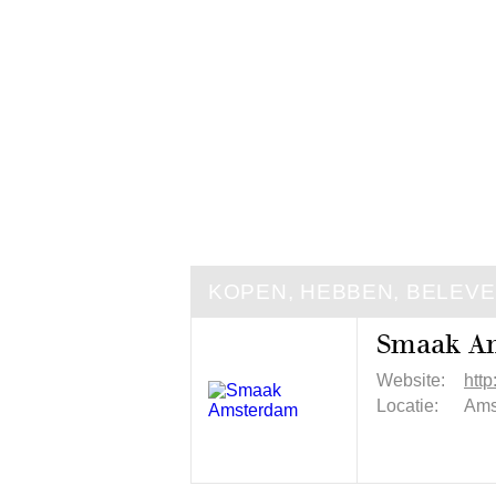
KOPEN, HEBBEN, BELEV
Smaak A
Website:
htt
Locatie:
Ams