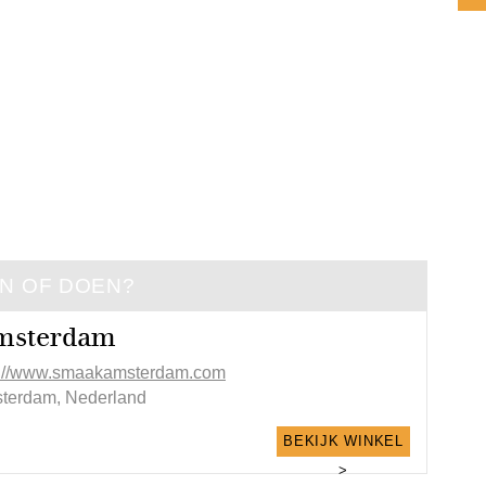
EN OF DOEN?
msterdam
p://www.smaakamsterdam.com
terdam, Nederland
BEKIJK WINKEL
>