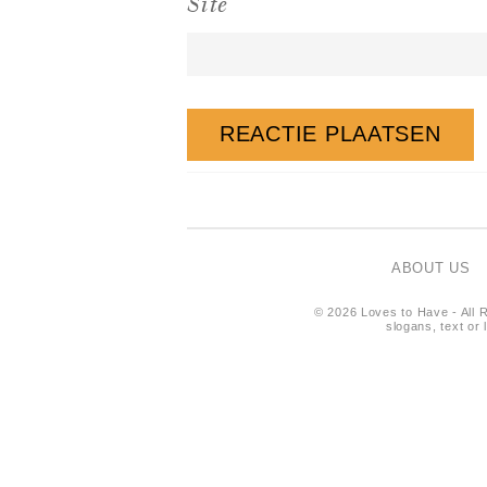
Site
ABOUT US
© 2026 Loves to Have - All R
slogans, text or 