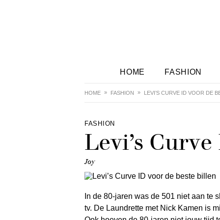
HOME
FASHION
HOME
FASHION
LEVI’S CURVE ID VOOR DE B
FASHION
Levi’s Curve 
Joy
In de 80-jaren was de 501 niet aan te
tv. De Laundrette met Nick Kamen is mi
Ook hoeven de 80-jaren niet jouw tijd 