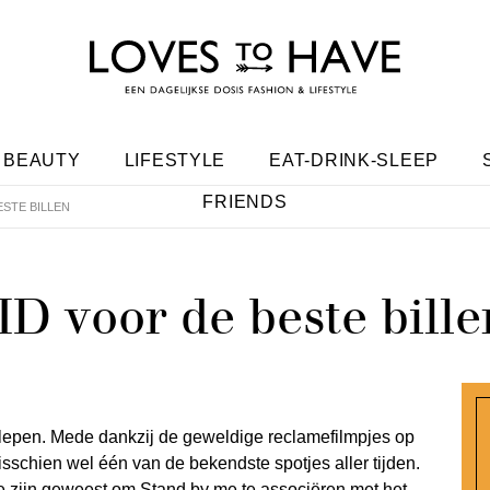
BEAUTY
LIFESTYLE
EAT-DRINK-SLEEP
FRIENDS
ESTE BILLEN
ID voor de beste bille
 slepen. Mede dankzij de geweldige reclamefilmpjes op
sschien wel één van de bekendste spotjes aller tijden.
te zijn geweest om Stand by me te associëren met het