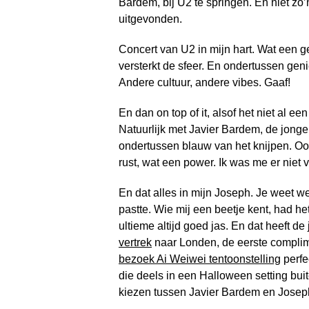
Bardem, bij U2 te springen. En niet zo’
uitgevonden.
Concert van U2 in mijn hart. Wat een 
versterkt de sfeer. En ondertussen geni
Andere cultuur, andere vibes. Gaaf!
En dan on top of it, alsof het niet al 
Natuurlijk met Javier Bardem, de jonge
ondertussen blauw van het knijpen. Oog
rust, wat een power. Ik was me er niet 
En dat alles in mijn Joseph. Je weet w
pastte. Wie mij een beetje kent, had h
ultieme altijd goed jas. En dat heeft 
vertrek
naar Londen, de eerste complim
bezoek Ai Weiwei tentoonstelling
perfe
die deels in een Halloween setting buit
kiezen tussen Javier Bardem en Joseph