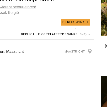
://ferent.be/our-stores/
sel, België
BEKIJK WINKEL
>
BEKIJK ALLE GERELATEERDE WINKELS (8)
en
,
Maastricht
MAASTRICHT