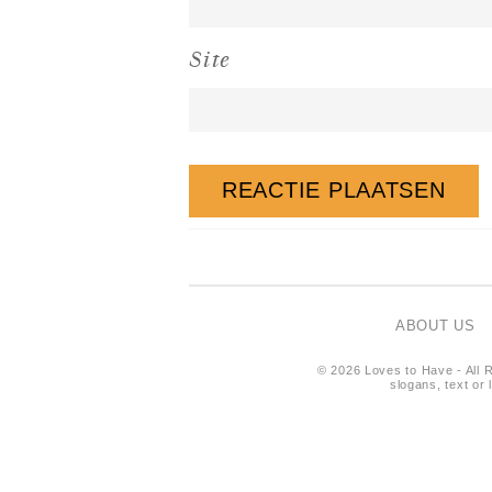
Site
ABOUT US
© 2026 Loves to Have - All R
slogans, text or 