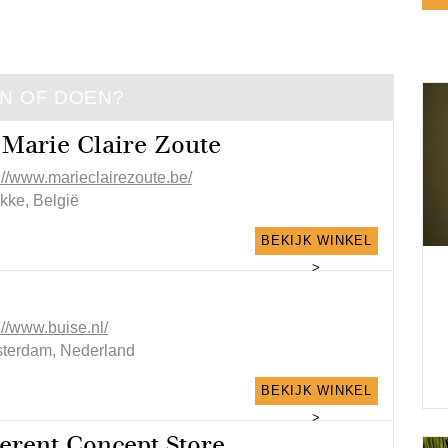
EN OF DOEN?
 Marie Claire Zoute
://www.marieclairezoute.be/
kke, België
BEKIJK WINKEL
>
://www.buise.nl/
terdam, Nederland
BEKIJK WINKEL
>
erent Concept Store