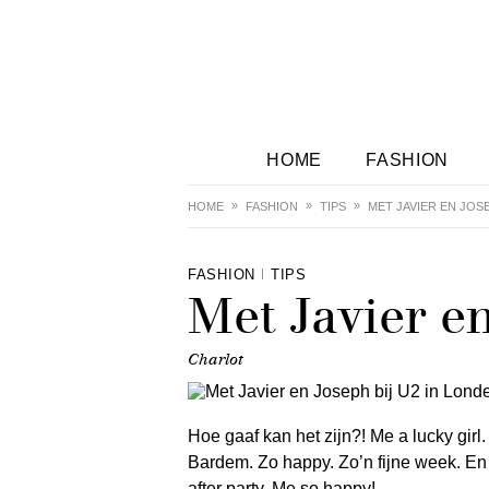
HOME
FASHION
HOME
FASHION
TIPS
MET JAVIER EN JOSE
FASHION
TIPS
Met Javier e
Charlot
Hoe gaaf kan het zijn?! Me a lucky girl
Bardem. Zo happy. Zo’n fijne week. En d
after party. Me so happy!