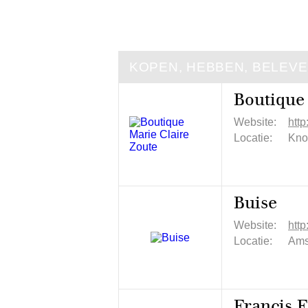
KOPEN, HEBBEN, BELEV
Boutique
Website:
http
Locatie:
Kno
Buise
Website:
http
Locatie:
Ams
Francis F