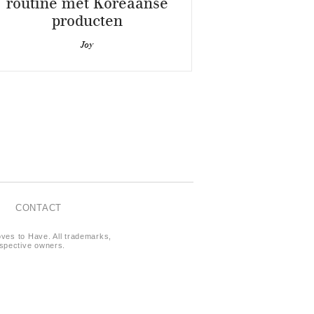
routine met Koreaanse
producten
Joy
CONTACT
oves to Have. All trademarks,
respective owners.