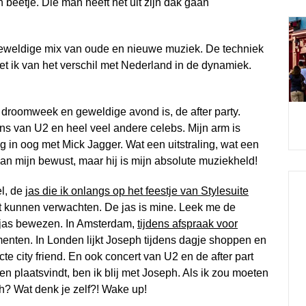
n beetje. Die man heeft het uit zijn dak gaan
geweldige mix van oude en nieuwe muziek. De techniek
et ik van het verschil met Nederland in de dynamiek.
een droomweek en geweldige avond is, de after party.
ns van U2 en heel veel andere celebs. Mijn arm is
 in oog met Mick Jagger. Wat een uitstraling, wat een
van mijn bewust, maar hij is mijn absolute muziekheld!
el, de
jas die ik onlangs op het feestje van Stylesuite
et kunnen verwachten. De jas is mine. Leek me de
de jas bewezen. In Amsterdam,
tijdens afspraak voor
enten. In Londen lijkt Joseph tijdens dagje shoppen en
cte city friend. En ook concert van U2 en de after part
en plaatsvindt, ben ik blij met Joseph. Als ik zou moeten
? Wat denk je zelf?! Wake up!