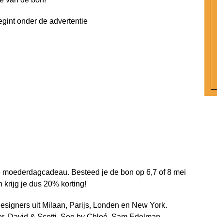
egint onder de advertentie
e moederdagcadeau. Besteed je de bon op 6,7 of 8 mei
rijg je dus 20% korting!
designers uit Milaan, Parijs, Londen en New York.
r, David & Scotti, See by Chloé, Sam Edelman,