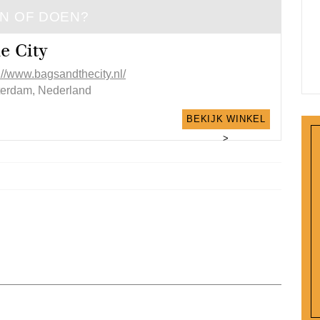
EN OF DOEN?
e City
://www.bagsandthecity.nl/
terdam, Nederland
BEKIJK WINKEL
>