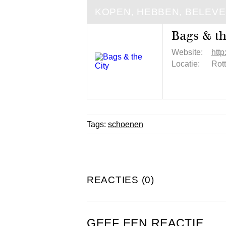
KOPEN, HEBBEN, BELEV
Bags & th
Website:
http
Locatie:
Rot
Tags:
schoenen
REACTIES (0)
GEEF EEN REACTIE