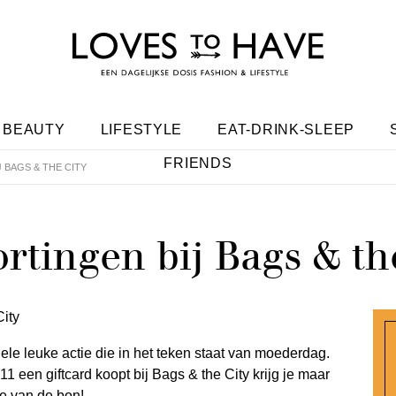
BEAUTY
LIFESTYLE
EAT-DRINK-SLEEP
FRIENDS
BAGS & THE CITY
tingen bij Bags & th
le leuke actie die in het teken staat van moederdag.
1 een giftcard koopt bij Bags & the City krijg je maar
e van de bon!