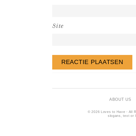
Site
ABOUT US
© 2026 Loves to Have - All R
slogans, text or 