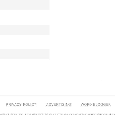
PRIVACY POLICY
ADVERTISING
WORD BLOGGER
ights Reserved - All views and opinions expressed are those of the authors of L