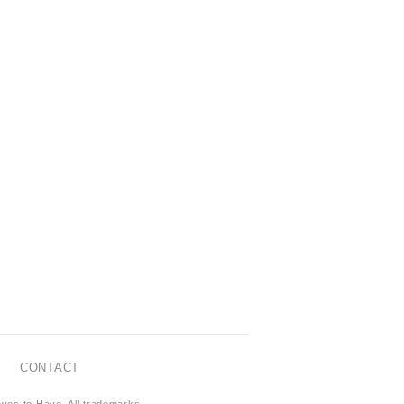
CONTACT
oves to Have. All trademarks,