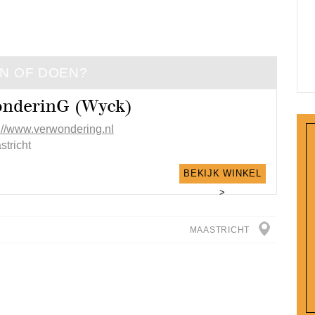
EN OF DOEN?
nderinG (Wyck)
p://www.verwondering.nl
stricht
BEKIJK WINKEL
>
MAASTRICHT