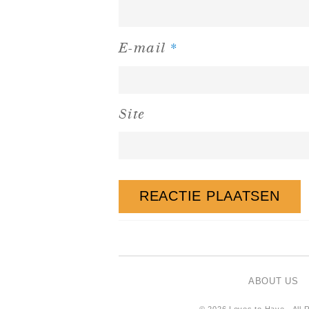
*
E-mail
Site
ABOUT US
© 2026 Loves to Have - All R