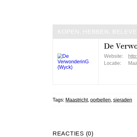
KOPEN, HEBBEN, BELEV
De Verwo
Website:
htt
Locatie:
Maa
Tags:
Maastricht
,
oorbellen
,
sieraden
REACTIES (0)