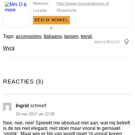
Website:
http://www.mrsoandmore.nl
Locatie:
Maastricht
BEKIJK WINKEL
>
Tags:
accessoires
,
Italiaans
,
tassen
,
trend
,
MAASTRICHT
Wyck
REACTIES (3)
Ingrid
schreef:
24 mei 2017 om 22:05
Nee, nee, nee! Spreekt me absoluut niet aan, wat mij betreft
is de tas niet elegant, niet stoer maar vooral te gemaakt
‘vrolijk’. Maar wie er blij van wordt moet ‘m vooral kopen.