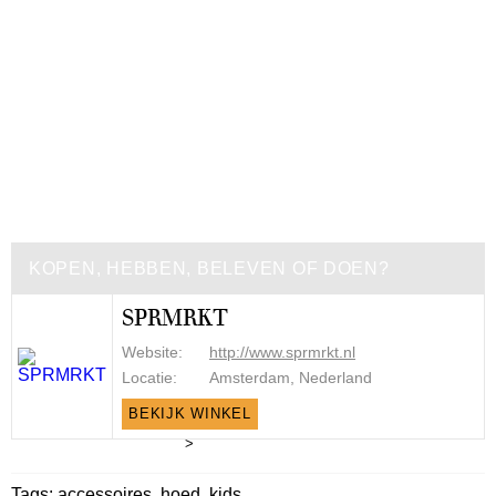
KOPEN, HEBBEN, BELEVEN OF DOEN?
SPRMRKT
Website:
http://www.sprmrkt.nl
Locatie:
Amsterdam, Nederland
BEKIJK WINKEL
>
Tags:
accessoires
,
hoed
,
kids