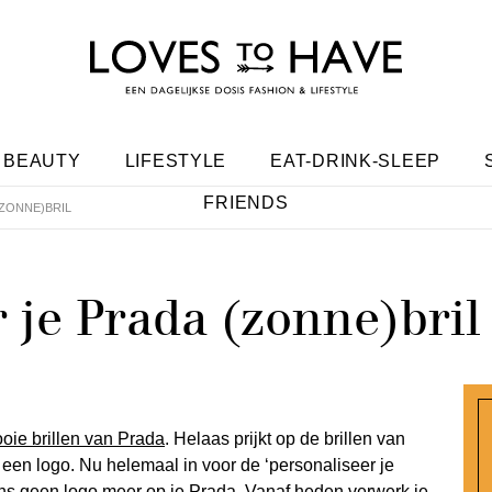
BEAUTY
LIFESTYLE
EAT-DRINK-SLEEP
FRIENDS
(ZONNE)BRIL
 je Prada (zonne)bril
oie brillen van Prada
. Helaas prijkt op de brillen van
s een logo. Nu helemaal in voor de ‘personaliseer je
ens geen logo meer op je Prada. Vanaf heden verwerk je