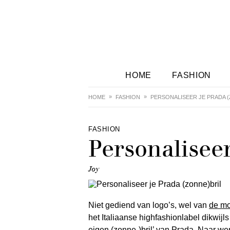
HOME
FASHION
HOME
FASHION
PERSONALISEER JE PRADA 
FASHION
Personaliseer
Joy
Niet gediend van logo’s, wel van
de mo
het Italiaanse highfashionlabel dikwijl
eigen (zonne-)bril’ van Prada. Naar w