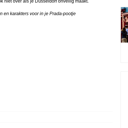
k niet over als je Düsseldorf onveilig maakt.
en en karakters voor in je Prada-pootje