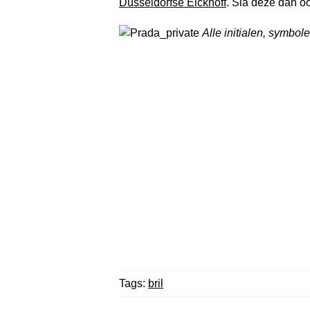
Düsseldorfse Eickhoff
. Sla deze dan oo
Alle initialen, symbol
Tags:
bril