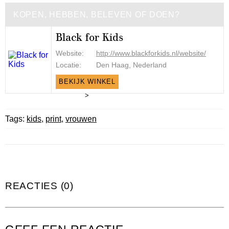
KOPEN, HEBBEN, BELEVEN OF DOEN?
Black for Kids
Website:
http://www.blackforkids.nl/website/
Locatie:
Den Haag, Nederland
BEKIJK WINKEL
>
Tags:
kids
,
print
,
vrouwen
REACTIES (0)