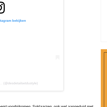
stagram bekijken
… (@desdetailsetdustyle)
 eerst voorbijkomen. Soklaarzen, ook wel aangeduid met