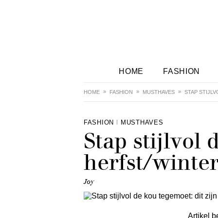
HOME
FASHION
HOME
FASHION
MUSTHAVES
STAP STIJL
FASHION
MUSTHAVES
Stap stijlvol
herfst/winte
Joy
Artikel b