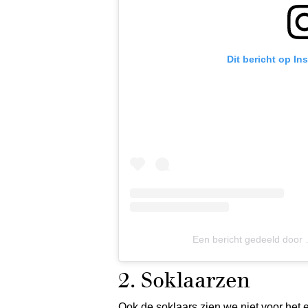
Dit bericht op In
Een bericht gedeeld door 
2. Soklaarzen
Ook de soklaars zien we niet voor het