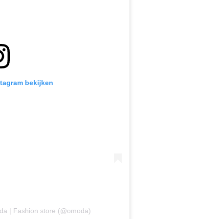
stagram bekijken
da | Fashion store (@omoda)