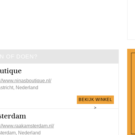
EN OF DOEN?
utique
://www.ninasboutique.nl/
stricht, Nederland
BEKIJK WINKEL
>
sterdam
p://www.raakamsterdam.nl/
terdam, Nederland