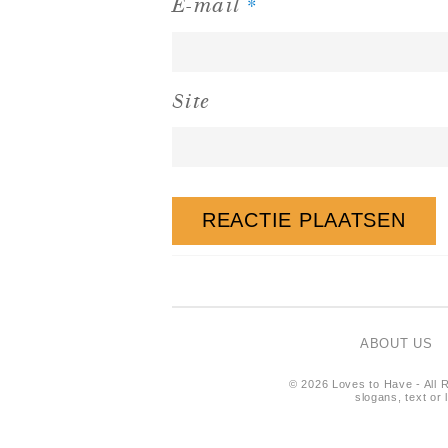
*
E-mail
Site
ABOUT US
© 2026 Loves to Have - All R
slogans, text or 