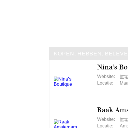
KOPEN, HEBBEN, BELEV
Nina’s Bo
Website:
http
Locatie:
Maa
Raak Am
Website:
htt
Locatie:
Ams