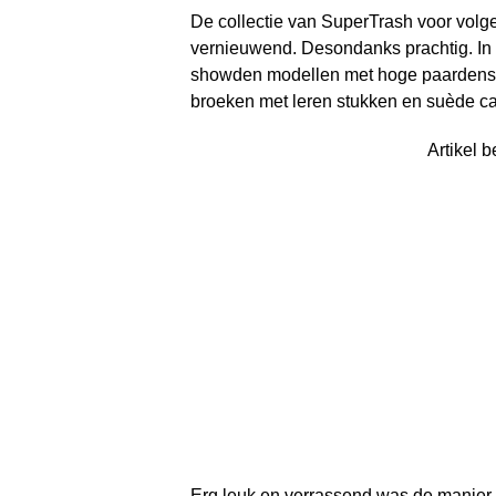
De collectie van SuperTrash voor volge
vernieuwend. Desondanks prachtig. In b
showden modellen met hoge paardenstaa
broeken met leren stukken en suède c
Artikel b
Erg leuk en verrassend was de manier 