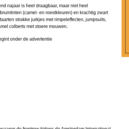
nd najaar is heel draagbaar, maar niet heel
ruintinten (camel- en roestkleuren) en krachtig zwart
rten strakke jurkjes met rimpeleffecten, jumpsuits,
amel colberts met stoere mouwen.
egint onder de advertentie
waarop de frontrow tijdens de Amsterdam International