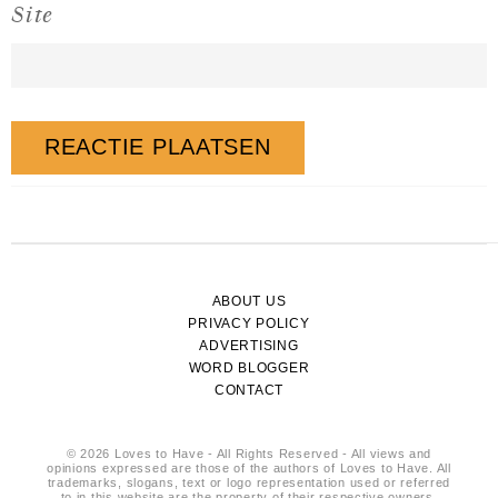
Site
ABOUT US
PRIVACY POLICY
ADVERTISING
WORD BLOGGER
CONTACT
© 2026 Loves to Have - All Rights Reserved - All views and
opinions expressed are those of the authors of Loves to Have. All
trademarks, slogans, text or logo representation used or referred
to in this website are the property of their respective owners.