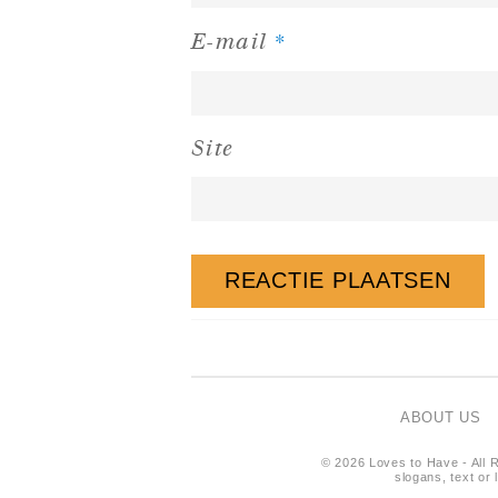
*
E-mail
Site
ABOUT US
© 2026 Loves to Have - All R
slogans, text or 