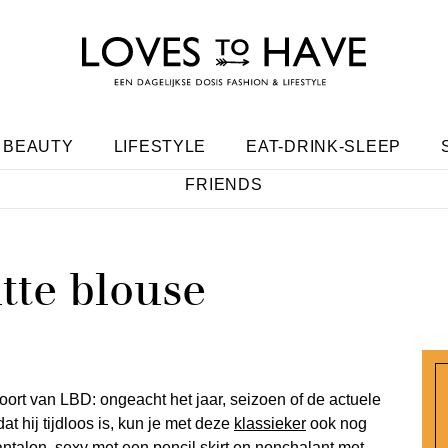
BEAUTY
LIFESTYLE
EAT-DRINK-SLEEP
FRIENDS
itte blouse
soort van LBD: ongeacht het jaar, seizoen of de actuele
dat hij tijdloos is, kun je met deze
klassieker
ook nog
antalon, sexy met een pencil skirt en nonchalant met